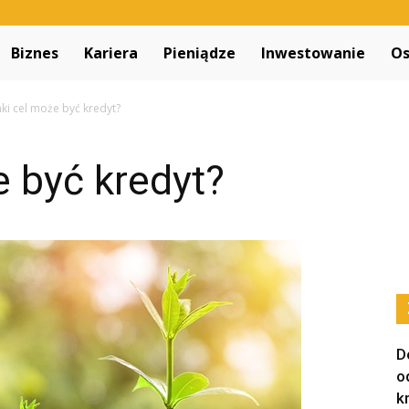
Decapitated.pl
Biznes
Kariera
Pieniądze
Inwestowanie
Os
aki cel może być kredyt?
e być kredyt?
D
o
k