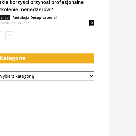
akie korzyści przynosi profesjonalne
zkolenie menedżerów?
Redakcja Decapitated.pl
-
iznes
 października 2025
0
Kategorie
tegorie