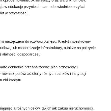
na oprocentowanie, okres spłaty oraz warunki umowy.
cja w edukację przyniesie nam odpowiednie korzyści
yt w przyszłości.
nym narzędziem do rozwoju biznesu. Kredyt inwestycyjny
udowę lub modernizację infrastruktury, a także na pokrycie
ałalności gospodarczej.
arto dokładnie przeanalizować plan biznesowy i
 również porównać oferty różnych banków i instytucji
runki kredytu.
ągnięcia różnych celów, takich jak zakup nieruchomości,