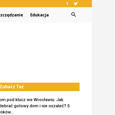
zczędzanie
Edukacja
Zobacz Też
om pod klucz we Wrocławiu: Jak
debrać gotowy dom i nie oszaleć? 5
roków...