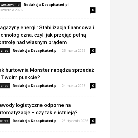
Redakcja Decapitated.pl
-
nwestowanie
 kwietnia 2026
0
agazyny energii: Stabilizacja finansowa i
echnologiczna, czyli jak przejąć pełną
ontrolę nad własnym prądem
Redakcja Decapitated.pl
-
25 marca 2026
iznes
0
ak hurtownia Monster napędza sprzedaż
 Twoim punkcie?
Redakcja Decapitated.pl
-
24 marca 2026
iznes
0
awody logistyczne odporne na
utomatyzację – czy takie istnieją?
Redakcja Decapitated.pl
-
28 stycznia 2026
ariera
0