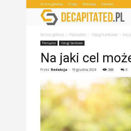
Strona główna
O nas
Reklama
Kontakt
Strona główna
Pieniądze
Usługi bankowe
Na j
Pieniądze
Usługi bankowe
Na jaki cel moż
Przez
Redakcja
-
19 grudnia 2024
369
0