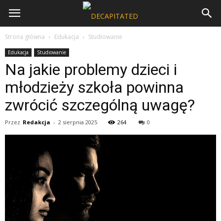
Strona główna
Edukacja
Studiowanie
Edukacja
Studiowanie
Na jakie problemy dzieci i
młodzieży szkoła powinna
zwrócić szczególną uwagę?
Przez
Redakcja
-
2 sierpnia 2025
264
0