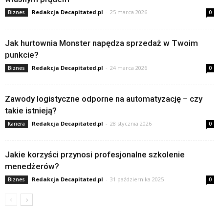
Redakcja Decapitated.pl
-
25 marca 2026
Biznes
0
Jak hurtownia Monster napędza sprzedaż w Twoim
punkcie?
Redakcja Decapitated.pl
-
24 marca 2026
Biznes
0
Zawody logistyczne odporne na automatyzację – czy
takie istnieją?
Redakcja Decapitated.pl
-
28 stycznia 2026
Kariera
0
Jakie korzyści przynosi profesjonalne szkolenie
menedżerów?
Redakcja Decapitated.pl
-
31 października 2025
Biznes
0