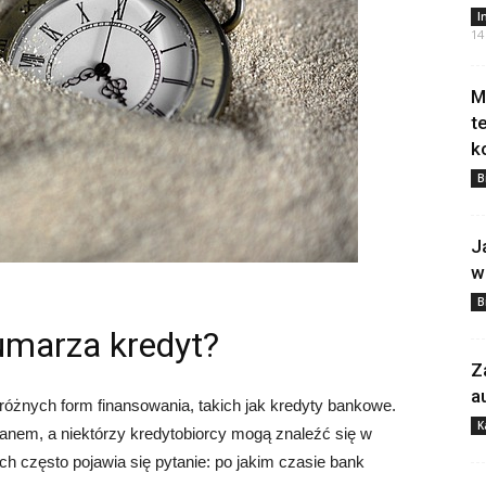
I
14
M
t
k
B
J
w
B
umarza kredyt?
Z
a
różnych form finansowania, takich jak kredyty bankowe.
K
anem, a niektórzy kredytobiorcy mogą znaleźć się w
ch często pojawia się pytanie: po jakim czasie bank