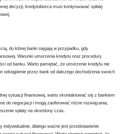
nej decyzji, kredytobiorca musi kontynuować spłatę
owej.
ią, do której banki sięgają w przypadku, gdy
finansowej. Warunki umorzenia kredytu oraz procedury
ści od banku. Warto pamiętać, że umorzenie kredytu nie
ie odstąpienie przez bank od dalszego dochodzenia swoich
rudnej sytuacji finansowej, warto skontaktować się z bankiem
nne do negocjacji i mogą zaoferować różne rozwiązania,
eszenie spłaty na określony czas.
 indywidualnie, dlatego ważne jest przedstawienie
swojej sytuacji finansowej. Warto również pamiętać, że