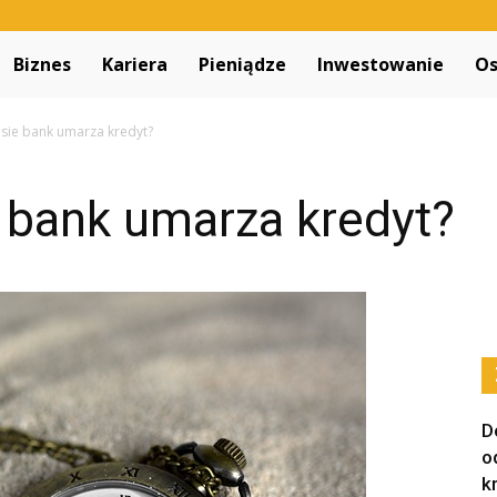
Decapitated.pl
Biznes
Kariera
Pieniądze
Inwestowanie
Os
asie bank umarza kredyt?
 bank umarza kredyt?
D
o
k