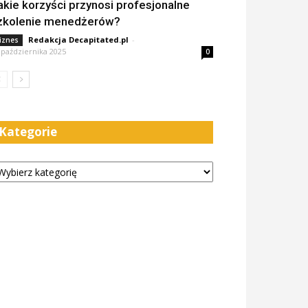
akie korzyści przynosi profesjonalne
zkolenie menedżerów?
Redakcja Decapitated.pl
-
iznes
 października 2025
0
Kategorie
tegorie