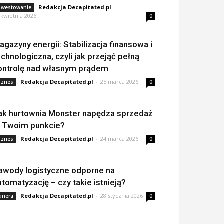
Redakcja Decapitated.pl
-
nwestowanie
 kwietnia 2026
0
agazyny energii: Stabilizacja finansowa i
echnologiczna, czyli jak przejąć pełną
ontrolę nad własnym prądem
Redakcja Decapitated.pl
-
25 marca 2026
iznes
0
ak hurtownia Monster napędza sprzedaż
 Twoim punkcie?
Redakcja Decapitated.pl
-
24 marca 2026
iznes
0
awody logistyczne odporne na
utomatyzację – czy takie istnieją?
Redakcja Decapitated.pl
-
28 stycznia 2026
ariera
0