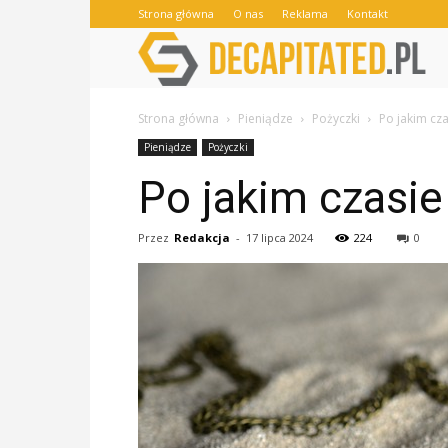
Strona główna
O nas
Reklama
Kontakt
Strona główna
Pieniądze
Pożyczki
Po jakim cz
Pieniądze
Pożyczki
Po jakim czasie
Przez
Redakcja
-
17 lipca 2024
224
0