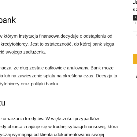
J
s
 bank
B
31
 którym instytucja finansowa decyduje o odstąpieniu od
edytobiorcy. Jest to ostateczność, do której bank sięga
cić swojego zadłużenia.
nacza, że dług zostaje całkowicie anulowany. Bank może
Ka
 lub na zawieszenie spłaty na określony czas. Decyzja ta
dytobiorcy oraz polityki banku.
tu
ce umarzania kredytów. W większości przypadków
dytobiorca znajduje się w trudnej sytuacji finansowej, która
wyczaj wymagają od klienta udokumentowania swojej