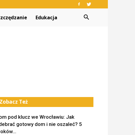
zczędzanie
Edukacja
Zobacz Też
om pod klucz we Wrocławiu: Jak
debrać gotowy dom i nie oszaleć? 5
roków...