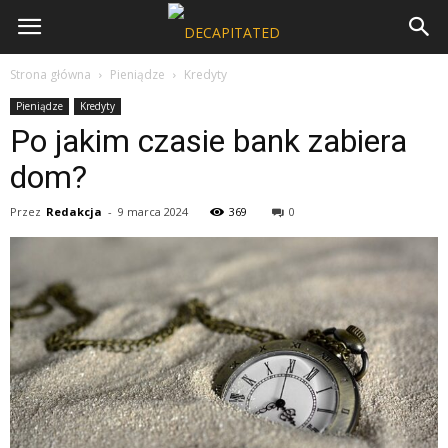
Strona główna
Pieniądze
Kredyty
Pieniądze
Kredyty
Po jakim czasie bank zabiera
dom?
Przez
Redakcja
-
9 marca 2024
369
0