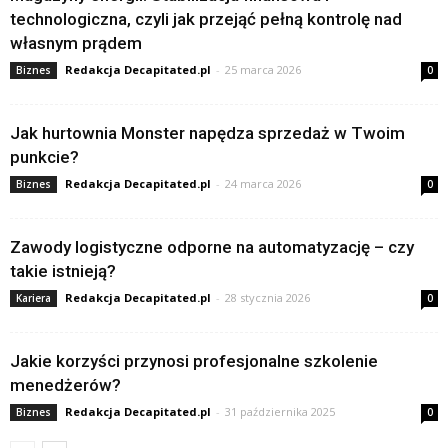
technologiczna, czyli jak przejąć pełną kontrolę nad
własnym prądem
Redakcja Decapitated.pl
-
25 marca 2026
Biznes
0
Jak hurtownia Monster napędza sprzedaż w Twoim
punkcie?
Redakcja Decapitated.pl
-
24 marca 2026
Biznes
0
Zawody logistyczne odporne na automatyzację – czy
takie istnieją?
Redakcja Decapitated.pl
-
28 stycznia 2026
Kariera
0
Jakie korzyści przynosi profesjonalne szkolenie
menedżerów?
Redakcja Decapitated.pl
-
31 października 2025
Biznes
0