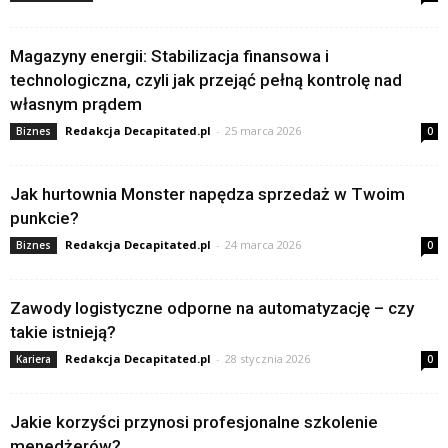
Magazyny energii: Stabilizacja finansowa i
technologiczna, czyli jak przejąć pełną kontrolę nad
własnym prądem
Redakcja Decapitated.pl
-
25 marca 2026
Biznes
0
Jak hurtownia Monster napędza sprzedaż w Twoim
punkcie?
Redakcja Decapitated.pl
-
24 marca 2026
Biznes
0
Zawody logistyczne odporne na automatyzację – czy
takie istnieją?
Redakcja Decapitated.pl
-
28 stycznia 2026
Kariera
0
Jakie korzyści przynosi profesjonalne szkolenie
menedżerów?