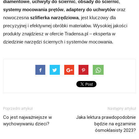
diamentowe
,
uchwyty do ściernic
,
obsady do ściernic
,
systemy mocowania prętów
,
adaptery do uchwytów
oraz
nowoczesna
szlifierka narzędziowa
, jest kluczowy dla
precyzyjnej i efektywnej obróbki materiałów. Wysokiej jakości
produkty znajdziesz w ofercie Tradensa.pl – eksperta w
dziedzinie narzędzi ściernych i systemów mocowania.
Poprzedni artykuł
Następny artykuł
Co jest najważniejsze w
Jaka lektura prawdopodobnie
wychowywaniu dzieci?
będzie na egzaminie
ósmoklasisty 2023?