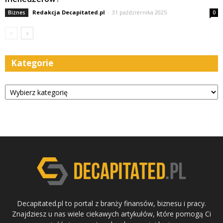
Redakcja Decapitated.pl
-
31 października 2025
Biznes
0
Kategorie
Kategorie
Decapitated.pl to portal z branży finansów, biznesu i pracy.
Znajdziesz u nas wiele ciekawych artykułów, które pomogą Ci