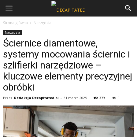
Strona główna
Narzędzia
Narzędzia
Ściernice diamentowe,
systemy mocowania ściernic i
szlifierki narzędziowe –
kluczowe elementy precyzyjnej
obróbki
Przez
Redakcja Decapitated.pl
-
31 marca 2025
379
0