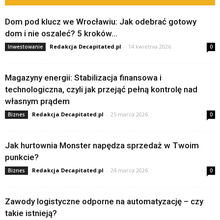
Dom pod klucz we Wrocławiu: Jak odebrać gotowy
dom i nie oszaleć? 5 kroków...
Redakcja Decapitated.pl
-
14 kwietnia 2026
Inwestowanie
0
Magazyny energii: Stabilizacja finansowa i
technologiczna, czyli jak przejąć pełną kontrolę nad
własnym prądem
Redakcja Decapitated.pl
-
25 marca 2026
Biznes
0
Jak hurtownia Monster napędza sprzedaż w Twoim
punkcie?
Redakcja Decapitated.pl
-
24 marca 2026
Biznes
0
Zawody logistyczne odporne na automatyzację – czy
takie istnieją?