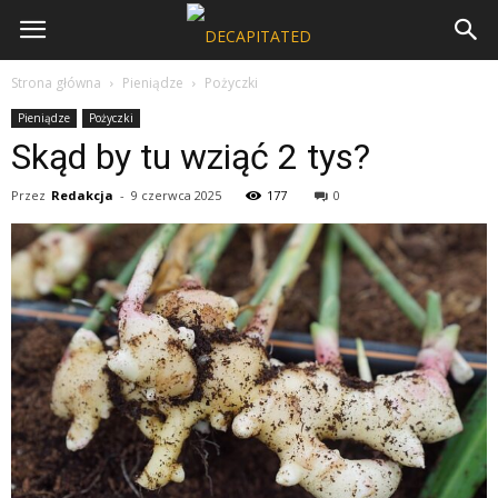
Strona główna
Pieniądze
Pożyczki
Pieniądze
Pożyczki
Skąd by tu wziąć 2 tys?
Przez
Redakcja
-
9 czerwca 2025
177
0