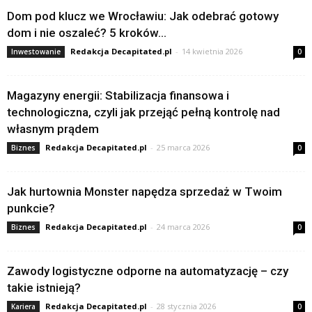
Dom pod klucz we Wrocławiu: Jak odebrać gotowy
dom i nie oszaleć? 5 kroków...
Redakcja Decapitated.pl
-
14 kwietnia 2026
Inwestowanie
0
Magazyny energii: Stabilizacja finansowa i
technologiczna, czyli jak przejąć pełną kontrolę nad
własnym prądem
Redakcja Decapitated.pl
-
25 marca 2026
Biznes
0
Jak hurtownia Monster napędza sprzedaż w Twoim
punkcie?
Redakcja Decapitated.pl
-
24 marca 2026
Biznes
0
Zawody logistyczne odporne na automatyzację – czy
takie istnieją?
Redakcja Decapitated.pl
-
28 stycznia 2026
Kariera
0