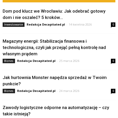
Dom pod klucz we Wrocławiu: Jak odebrać gotowy
dom i nie oszaleć? 5 kroków...
Redakcja Decapitated.pl
-
14 kwietnia 2026
Inwestowanie
0
Magazyny energii: Stabilizacja finansowa i
technologiczna, czyli jak przejąć pełną kontrolę nad
własnym prądem
Redakcja Decapitated.pl
-
25 marca 2026
Biznes
0
Jak hurtownia Monster napędza sprzedaż w Twoim
punkcie?
Redakcja Decapitated.pl
-
24 marca 2026
Biznes
0
Zawody logistyczne odporne na automatyzację – czy
takie istnieją?