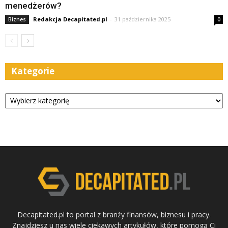
menedżerów?
Redakcja Decapitated.pl
-
31 października 2025
Biznes
0
Kategorie
Kategorie
Decapitated.pl to portal z branży finansów, biznesu i pracy.
Znajdziesz u nas wiele ciekawych artykułów, które pomogą Ci