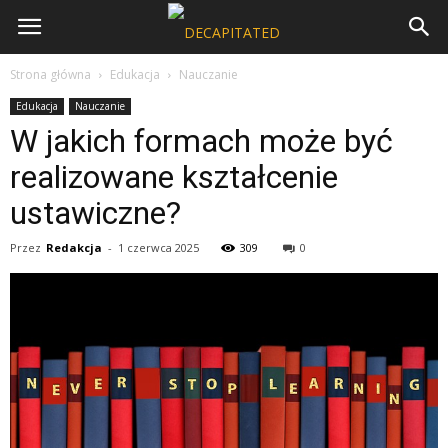
Strona główna
Edukacja
Nauczanie
Edukacja
Nauczanie
W jakich formach może być
realizowane kształcenie
ustawiczne?
Przez
Redakcja
-
1 czerwca 2025
309
0