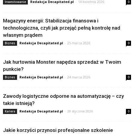
Redakcja Decapitated.pl
-
14 kwietnia 2026
Inwestowanie
0
Magazyny energii: Stabilizacja finansowa i
technologiczna, czyli jak przejąć pełną kontrolę nad
własnym prądem
Redakcja Decapitated.pl
-
25 marca 2026
Biznes
0
Jak hurtownia Monster napędza sprzedaż w Twoim
punkcie?
Redakcja Decapitated.pl
-
24 marca 2026
Biznes
0
Zawody logistyczne odporne na automatyzację – czy
takie istnieją?
Redakcja Decapitated.pl
-
28 stycznia 2026
Kariera
0
Jakie korzyści przynosi profesjonalne szkolenie