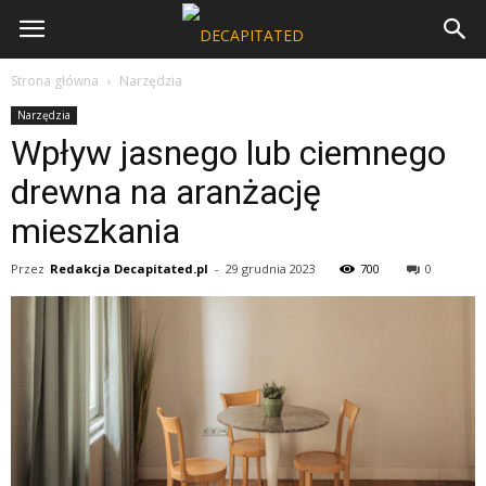
Strona główna
Narzędzia
Narzędzia
Wpływ jasnego lub ciemnego
drewna na aranżację
mieszkania
Przez
Redakcja Decapitated.pl
-
29 grudnia 2023
700
0