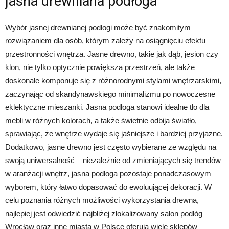
jasna drewniana podłoga
Wybór jasnej drewnianej podłogi może być znakomitym
rozwiązaniem dla osób, którym zależy na osiągnięciu efektu
przestronności wnętrza. Jasne drewno, takie jak dąb, jesion czy
klon, nie tylko optycznie powiększa przestrzeń, ale także
doskonale komponuje się z różnorodnymi stylami wnętrzarskimi,
zaczynając od skandynawskiego minimalizmu po nowoczesne
eklektyczne mieszanki. Jasna podłoga stanowi idealne tło dla
mebli w różnych kolorach, a także świetnie odbija światło,
sprawiając, że wnętrze wydaje się jaśniejsze i bardziej przyjazne.
Dodatkowo, jasne drewno jest często wybierane ze względu na
swoją uniwersalność – niezależnie od zmieniających się trendów
w aranżacji wnętrz, jasna podłoga pozostaje ponadczasowym
wyborem, który łatwo dopasować do ewoluującej dekoracji. W
celu poznania różnych możliwości wykorzystania drewna,
najlepiej jest odwiedzić najbliżej zlokalizowany salon podłóg
Wrocław oraz inne miasta w Polsce oferują wiele sklepów