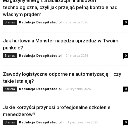
Magazyny energii: Stabilizacja finansowa i
technologiczna, czyli jak przejąć pełną kontrolę nad
własnym prądem
Redakcja Decapitated.pl
-
25 marca 2026
Biznes
0
Jak hurtownia Monster napędza sprzedaż w Twoim
punkcie?
Redakcja Decapitated.pl
-
24 marca 2026
Biznes
0
Zawody logistyczne odporne na automatyzację – czy
takie istnieją?
Redakcja Decapitated.pl
-
28 stycznia 2026
Kariera
0
Jakie korzyści przynosi profesjonalne szkolenie
menedżerów?
Redakcja Decapitated.pl
-
31 października 2025
Biznes
0