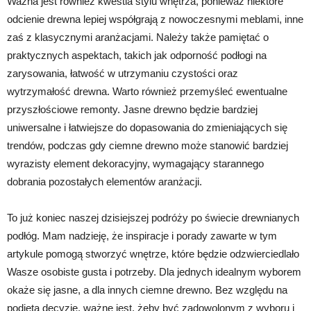
Ważna jest również kwestia stylu wnętrza, ponieważ niektóre
odcienie drewna lepiej współgrają z nowoczesnymi meblami, inne
zaś z klasycznymi aranżacjami. Należy także pamiętać o
praktycznych aspektach, takich jak odporność podłogi na
zarysowania, łatwość w utrzymaniu czystości oraz
wytrzymałość drewna. Warto również przemyśleć ewentualne
przyszłościowe remonty. Jasne drewno będzie bardziej
uniwersalne i łatwiejsze do dopasowania do zmieniających się
trendów, podczas gdy ciemne drewno może stanowić bardziej
wyrazisty element dekoracyjny, wymagający starannego
dobrania pozostałych elementów aranżacji.
To już koniec naszej dzisiejszej podróży po świecie drewnianych
podłóg. Mam nadzieję, że inspiracje i porady zawarte w tym
artykule pomogą stworzyć wnętrze, które będzie odzwierciedlało
Wasze osobiste gusta i potrzeby. Dla jednych idealnym wyborem
okaże się jasne, a dla innych ciemne drewno. Bez względu na
podjętą decyzję, ważne jest, żeby być zadowolonym z wyboru i