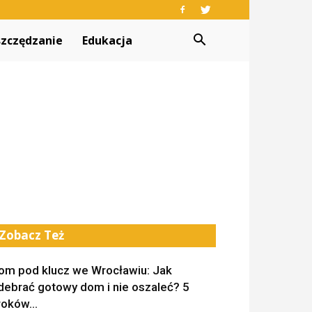
zczędzanie
Edukacja
Zobacz Też
om pod klucz we Wrocławiu: Jak
debrać gotowy dom i nie oszaleć? 5
roków...