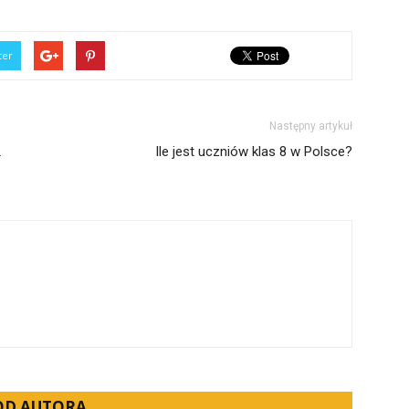
ter
Następny artykuł
2
Ile jest uczniów klas 8 w Polsce?
 OD AUTORA