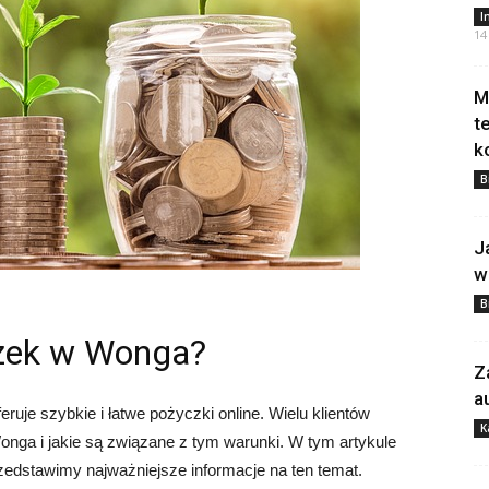
I
14
M
t
k
B
J
w
B
czek w Wonga?
Z
a
ruje szybkie i łatwe pożyczki online. Wielu klientów
K
nga i jakie są związane z tym warunki. W tym artykule
rzedstawimy najważniejsze informacje na ten temat.