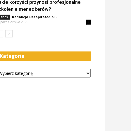
akie korzyści przynosi profesjonalne
zkolenie menedżerów?
Redakcja Decapitated.pl
-
iznes
 października 2025
0
Kategorie
tegorie