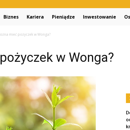
Decapitated.pl
Biznes
Kariera
Pieniądze
Inwestowanie
Os
można mieć pożyczek w Wonga?
 pożyczek w Wonga?
D
o
k