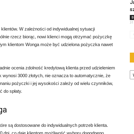
J
s
B
31
klientów. W zależności od indywidualnej sytuacji
ogólnie rzecz biorąc, nowi klienci mogą otrzymać pożyczkę
ałym klientom Wonga może być udzielona pożyczka nawet
dnie ocenia zdolność kredytową klienta przed udzieleniem
Ka
ek wynosi 3000 złotych, nie oznacza to automatycznie, że
naniu pożyczki i jej wysokości zależy od wielu czynników,
ć do spłaty.
ga
óre są dostosowane do indywidualnych potrzeb klienta.
0 dni, co daje klientom możliwość wyboru dogodnego