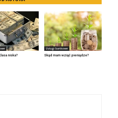
kowe
Usługi bankowe
Klasa niska?
Skąd mam wziąć pieniądze?