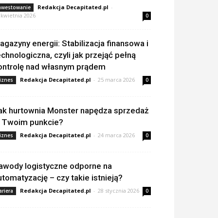
Redakcja Decapitated.pl
-
nwestowanie
 kwietnia 2026
0
agazyny energii: Stabilizacja finansowa i
echnologiczna, czyli jak przejąć pełną
ontrolę nad własnym prądem
Redakcja Decapitated.pl
-
25 marca 2026
iznes
0
ak hurtownia Monster napędza sprzedaż
 Twoim punkcie?
Redakcja Decapitated.pl
-
24 marca 2026
iznes
0
awody logistyczne odporne na
utomatyzację – czy takie istnieją?
Redakcja Decapitated.pl
-
28 stycznia 2026
ariera
0