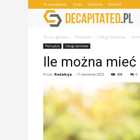
Strona główna
O nas
Reklama
Kontakt
Strona główna
Pieniądze
Usługi bankowe
Ile 
Pieniądze
Usługi bankowe
Ile można mieć
Przez
Redakcja
-
11 kwietnia 2025
308
0