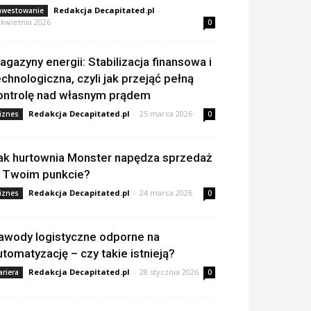
Redakcja Decapitated.pl
-
nwestowanie
 kwietnia 2026
0
agazyny energii: Stabilizacja finansowa i
echnologiczna, czyli jak przejąć pełną
ontrolę nad własnym prądem
Redakcja Decapitated.pl
-
25 marca 2026
iznes
0
ak hurtownia Monster napędza sprzedaż
 Twoim punkcie?
Redakcja Decapitated.pl
-
24 marca 2026
iznes
0
awody logistyczne odporne na
utomatyzację – czy takie istnieją?
Redakcja Decapitated.pl
-
28 stycznia 2026
ariera
0