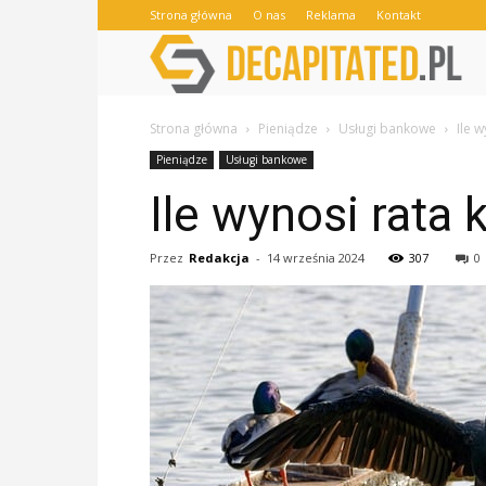
Strona główna
O nas
Reklama
Kontakt
Strona główna
Pieniądze
Usługi bankowe
Ile w
Pieniądze
Usługi bankowe
Ile wynosi rata 
Przez
Redakcja
-
14 września 2024
307
0