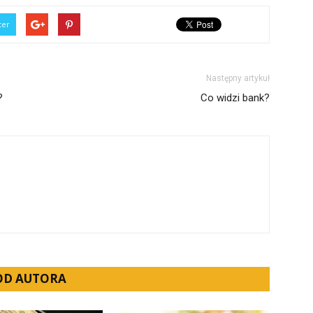
ter
Następny artykuł
?
Co widzi bank?
 OD AUTORA