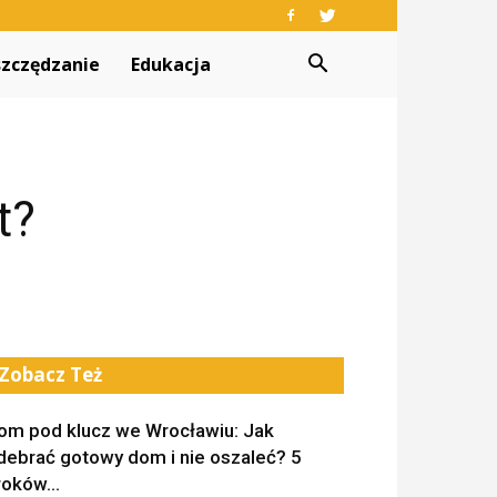
zczędzanie
Edukacja
t?
Zobacz Też
om pod klucz we Wrocławiu: Jak
debrać gotowy dom i nie oszaleć? 5
roków...