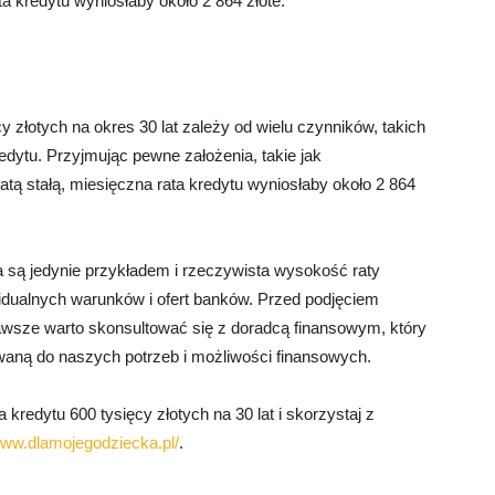
a kredytu wyniosłaby około 2 864 złote.
 złotych na okres 30 lat zależy od wielu czynników, takich
redytu. Przyjmując pewne założenia, takie jak
tą stałą, miesięczna rata kredytu wyniosłaby około 2 864
 są jedynie przykładem i rzeczywista wysokość raty
idualnych warunków i ofert banków. Przed podjęciem
zawsze warto skonsultować się z doradcą finansowym, który
aną do naszych potrzeb i możliwości finansowych.
 kredytu 600 tysięcy złotych na 30 lat i skorzystaj z
www.dlamojegodziecka.pl/
.