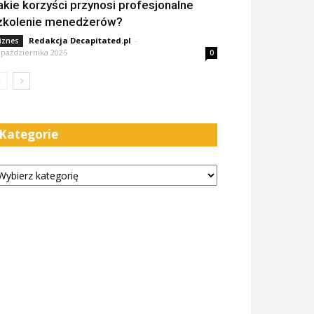
akie korzyści przynosi profesjonalne
zkolenie menedżerów?
Redakcja Decapitated.pl
-
iznes
 października 2025
0
Kategorie
tegorie