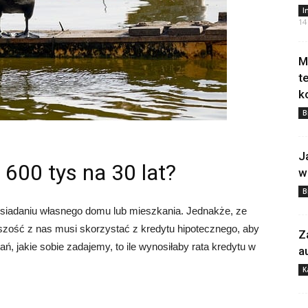
I
14
M
t
k
B
J
 600 tys na 30 lat?
w
B
siadaniu własnego domu lub mieszkania. Jednakże, ze
zość z nas musi skorzystać z kredytu hipotecznego, aby
Z
ń, jakie sobie zadajemy, to ile wynosiłaby rata kredytu w
a
K