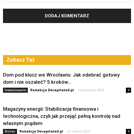
Zobacz Też
Dom pod klucz we Wrocławiu: Jak odebrać gotowy
dom i nie oszaleć? 5 kroków...
Redakcja Decapitated.pl
-
14 kwietnia 2026
Inwestowanie
0
Magazyny energii: Stabilizacja finansowa i
technologiczna, czyli jak przejąć pełną kontrolę nad
własnym prądem
Redakcja Decapitated.pl
-
25 marca 2026
Biznes
0