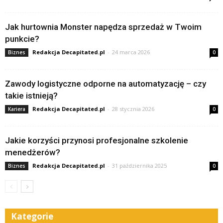
Jak hurtownia Monster napędza sprzedaż w Twoim
punkcie?
Redakcja Decapitated.pl
-
24 marca 2026
Biznes
0
Zawody logistyczne odporne na automatyzację – czy
takie istnieją?
Redakcja Decapitated.pl
-
28 stycznia 2026
Kariera
0
Jakie korzyści przynosi profesjonalne szkolenie
menedżerów?
Redakcja Decapitated.pl
-
31 października 2025
Biznes
0
Kategorie