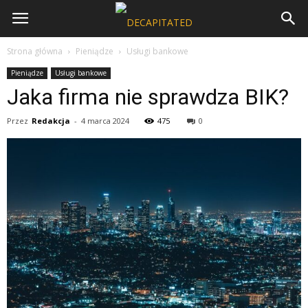
Strona główna
Pieniądze
Usługi bankowe
Pieniądze
Usługi bankowe
Jaka firma nie sprawdza BIK?
Przez
Redakcja
-
4 marca 2024
475
0